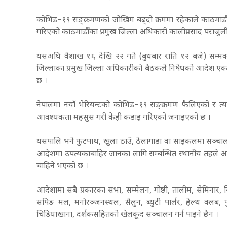
कोभिड–१९ सङ्क्रमणको जोखिम बढ्दो क्रममा रहेकाले काठमाडौँ
गरिएको काठमाडौँका प्रमुख जिल्ला अधिकारी कालीप्रसाद पराजुल
यसअघि वैशाख १६ देखि २२ गते (बुधबार राति १२ बजे) सम्म
जिल्लाका प्रमुख जिल्ला अधिकारीको बैठकले निषेधको आदेश एक सा
छ ।
नेपालमा नयाँ भेरियन्टको कोभिड–१९ सङ्क्रमण फैलिएको र त्यसक
आवश्यकता महसुस गरी केही कडाइ गरिएको जनाइएको छ ।
यसपालि भने फुटपाथ, खुला ठाउँ, ठेलागाडा वा साइकलमा सञ्चाल
आदेशमा उपत्यकाबाहिर जानका लागि सम्बन्धित स्थानीय तहले अनिव
चाहिने भएको छ ।
आदेशामा सबै प्रकारका सभा, सम्मेलन, गोष्ठी, तालीम, सेमिनार, सि
सपिङ मल, मनोरञ्जनस्थल, सैलुन, ब्युटी पार्लर, हेल्थ क्लब
चिडियाखाना, दर्शकसहितको खेलकूद सञ्चालन गर्न पाइने छैन ।