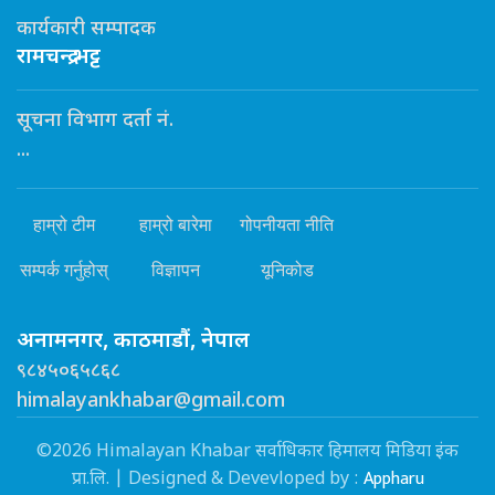
कार्यकारी सम्पादक
रामचन्द्र भट्ट
सूचना विभाग दर्ता नं.
...
हाम्रो टीम
हाम्रो बारेमा
गोपनीयता नीति
सम्पर्क गर्नुहोस्
विज्ञापन
यूनिकोड
अनामनगर, काठमाडौं, नेपाल
९८४५०६५८६८
himalayankhabar@gmail.com
©2026 Himalayan Khabar सर्वाधिकार हिमालय मिडिया इंक
Appharu
प्रा.लि. | Designed & Devevloped by :