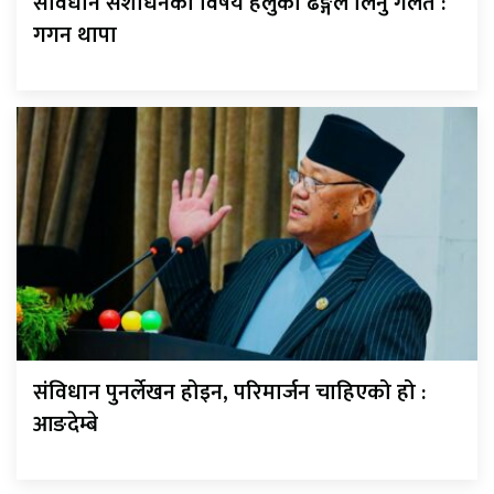
संविधान संशोधनको विषय हलुका ढङ्गले लिनु गलत :
गगन थापा
संविधान पुनर्लेखन होइन, परिमार्जन चाहिएको हो :
आङदेम्बे