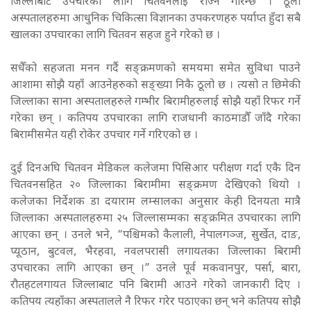
जिल्लाबाट उपचारका लागि चितवनलाई रोज्ने गरिन्छ । ठूला
अस्पतालहरुमा आधुनिक चिकित्सा विज्ञानका उपकरणहरु पर्याप्त हुँदा सबै
खालका उपचारका लागि चितवन सहज हुने गरेको छ ।
सधैँको सहजता मनन गर्दै सङ्क्रमणको समयमा समेत सुविधा पाउने
आशामा सोझै यहाँ आउनेहरुको सङ्ख्या निकै ठूलो छ । त्यसो त छिमेकी
जिल्लाका साना अस्पतालहरुले गम्भीर बिरामीहरुलाई सोझै यहाँ रिफर गर्ने
गरेका छन् । कतिपय उपचारका लागि राजधानी काठमाडौँ जाँदै गरेका
बिरामीसमेत यही रोकेर उपचार गर्ने गरिएको छ ।
दुई दिनअघि चितवन मेडिकल कलेजमा पिसिआर परीक्षण गर्दा एकै दिन
चितवनसहित २० जिल्लाका बिरामीमा सङ्क्रमण देखिएको थियो ।
कलेजका निर्देशक डा दयाराम लम्सालका अनुसार केही दिनयता मात्रै
जिल्लाका अस्पतालहरुमा २५ जिल्लासम्मका सङ्क्रमित उपचारका लागि
आएका छन् । उनले भने, “पश्चिमको कैलाली, नेपालगञ्ज, सुर्खेत, दाङ,
प्यूठान, बुटवल, भैरहवा, नवलपरासी लगायतका जिल्लाका बिरामी
उपचारका लागि आएका छन् ।” उनले पूर्व मकवानपुर, पर्सा, बारा,
रौतहटलगायत जिल्लाबाट पनि बिरामी आउने गरेको जानकारी दिए ।
कतिपय त्यहाँका अस्पतालले नै रिफर गरेर पठाएका छन् भने कतिपय सोझै