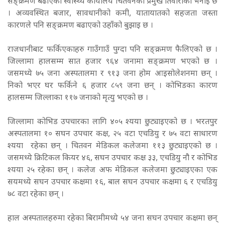
सङ्क्रमण बढाएको स्वास्थ्य कार्यालय चितवनका प्रमुख तिवारीको भनाइ छ
। अव्यवस्थित बजार, सावधानीको कमी, यातायातको सहजता जस्ता
कारणले पनि सङ्क्रमण बढाएको उहाँको बुझाइ छ ।
राजधानीबाट फर्किएकाहरु गाउँगाउँ पुग्दा पनि सङ्क्रमण फैलिएको छ ।
जिल्लामा हालसम्म सात हजार ९६४ जनामा सङ्क्रमण भएको छ ।
जसमध्ये ७५ जना अस्पतालमा र ९१३ जना होम आइसोलेशनमा छन् ।
निको भएर घर फर्किने ६ हजार ८५९ जना छन् । कोभिडका कारण
हालसम्म जिल्लाका ११७ जनाको मृत्यु भएको छ ।
जिल्लामा कोभिड उपचारका लागि ४०५ श्यया छुट्याइएको छ । भरतपुर
अस्पतालमा १० सघन उपचार कक्ष, २५ वटा एचडियु र ७५ वटा साधारण
श्यया रहेका छन् । चितवन मेडिकल कलेजमा ११३ छुट्याइएको छ ।
जसमध्ये क्रिटिकल कियर ४६, सघन उपचार कक्ष ३३, एचडियु नौ र कोभिड
श्यया २५ रहेका छन् । कलेज अफ मेडिकल कलेजमा छुट्याइएका एक
सयमध्ये सघन उपचार कक्षमा १६, बाल सघन उपचार कक्षमा ६ र एचडियु
७८ वटा रहेका छन् ।
हाल अस्पतालहरुमा रहेका बिरामीमध्ये ५४ जना सघन उपचार कक्षमा छन्