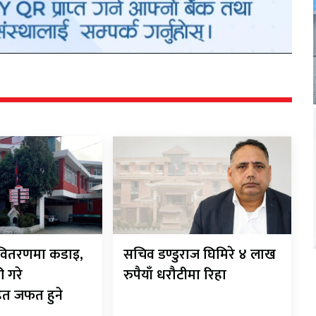
ी-वितरणमा कडाइ,
सचिव डण्डुराज घिमिरे ४ लाख
ी गरे
रुपैयाँ धरौटीमा रिहा
ित जफत हुने