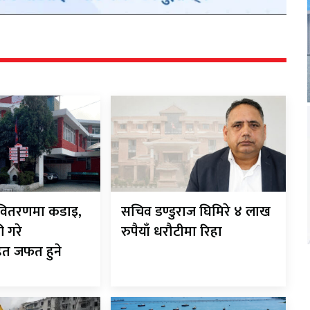
ी-वितरणमा कडाइ,
सचिव डण्डुराज घिमिरे ४ लाख
ी गरे
रुपैयाँ धरौटीमा रिहा
ित जफत हुने