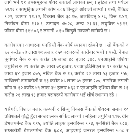
लागे भने ११ उपसमूहका शेयर उकालो लागेका छन् । होटल तथा पर्यटन
५२.९२ र सामूहिक लगानी कोष ०.०६ विन्दुले ओरालो लाग्यो । यस्तै, बैंकिङ
९.२२, व्यापार ११.१२, विकास बैंक ३८.१७, जलविद्यत् ४.९८, वित्त १.४१,
निर्जीवन बीमा ११४.९, उत्पादन ४७.२८, अन्य २१.३१, लघुवित्त ५३.१९,
जीवन बीमा ११४.०६ र लगानी ०.१७ बिन्दुले उकालो लागेको छ ।
कारोवारका आधारमा एनसिसी बैंक शीर्ष स्थानमा रहेको छ । सो बैंकको रु
६२ करोड २७ लाख ७९ हजार ८५० बराबरको कारोवार भयो । यस्तै, नेपाल
पूर्वाधार बैंक रु २५ करोड ८७ लाख ४८ हजार ३४८, एनआइसि एशिया
लघुवित्त रु २१ करोड ३५ लाख ७९ हजार, एचआइडिसिएल रु १९ करोड ५३
लाख ६४ हजार ८७५, नबिल बैंक रु १६ करोड २२ लाख ५३ हजार ९५७,
माथिल्लो तामाकोशी रु १३ करोड ४८ लाख ७५ हजार २००, नागरिक लगानी
कोष रु १२ करोड ४९ लाख ३४ हजार ७६२ र एनआइसि एशिया बैंक रु ११
करोड २१ लाख ९३ हजार बराबरको कारोवार भई शीर्ष स्थानमा रहे ।
यसैगरी, विशाल बजार कम्पनी र सिन्धु विकास बैंकको शेयरमा समान १०
प्रतिशतले वृद्धि हुँदा सकारात्मक सर्किट लाग्यो । महिला लघुवित्त ९.९७, ग्रीन
डेभलपमेन्ट बैंक ९.९५, ज्योति लाइफ इन्स्योरेन्स ९.९३, एनसिसी बैंक ९.८४,
सप्तकोशी डेभलपमेन्ट बैंक ६.८४, आइएमई जनरल इन्स्योरेन्स ५.५८ र