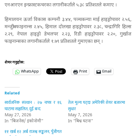
एनआरएन इन्फ्रास्टकचरका लगानीकर्ताले ५.३८ प्रतिशतले कमाए ।
हिमालयन ऊर्जा विकास कम्पनी ३.४४, पञ्चकन्या माई हाइड्रोपावर २.५६,
मन्जुश्री फाइनान्स २.४५, हिमाल दोलखा हाइड्रोपावर २.३८, चन्द्रागिरि हिल्स
२.२९, नेपाल हाइड्रो डेभलपर २.२३, रिडी हाइड्रोपावर २.२०, गुर्खाज
फाइनान्सका लगानीकर्ताले १.७९ प्रतिशतले गुमाएका छन् ।
शेयर गर्नुहोस:
WhatsApp
Print
Email
Related
सार्वजनिक संस्थान : २७ नाफा र १६
तेल मूल्य घट्दा अमेरिकी शेयर बजारमा
घाटामा सञ्चालित, दुई बन्द
सुधार
May 27, 2026
May 7, 2026
In "बिजनेस/ इकोनोमी"
In "बिश्व घटना"
११ खर्ब १२ अर्ब राजश्व सङ्कलन, पूँजीगत