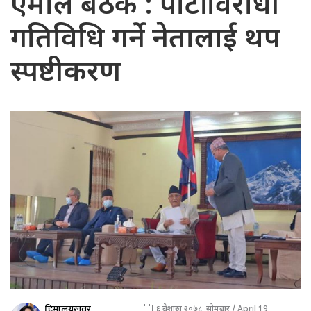
एमाले बैठक : पार्टी विरोधी
गतिविधि गर्ने नेतालाई थप
स्पष्टीकरण
हिमालयखवर
६ बैशाख २०७८, सोमबार / April 19,