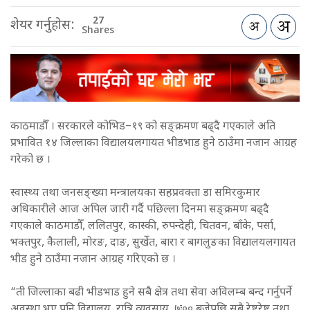
27
शेयर गर्नुहोस:
Shares
काठमाडौँ । सरकारले कोभिड–१९ को सङ्क्रमण बढ्दै गएकाले अति
प्रभावित १४ जिल्लाका विद्यालयलगायत भीडभाड हुने ठाउँमा नजान आग्रह
गरेको छ ।
स्वास्थ्य तथा जनसङ्ख्या मन्त्रालयका सहप्रवक्ता डा समिरकुमार
अधिकारीले आज अपिल जारी गर्दै पछिल्ला दिनमा सङ्क्रमण बढ्दै
गएकाले काठमाडौँ, ललितपुर, कास्की, रुपन्देही, चितवन, बाँके, पर्सा,
भक्तपुर, कैलाली, मोरङ, दाङ, सुर्खेत, बारा र बागलुङका विद्यालयलगायत
भीड हुने ठाउँमा नजान आग्रह गरिएको छ ।
“ती जिल्लाका बढी भीडभाड हुने सबै क्षेत्र तथा सेवा अविलम्ब बन्द गर्नुपर्ने
अवस्था भए पनि विद्यालय, रात्रि व्यवसाय, ७ः०० बजेपछि सबै रेष्टुरेष्ट तथा