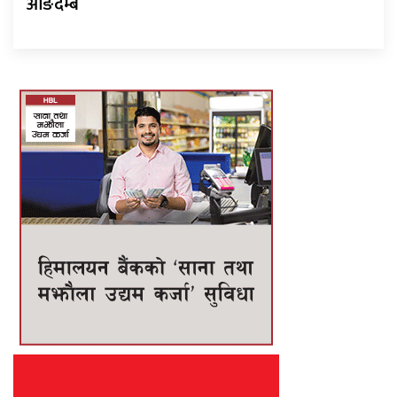
आङदेम्बे