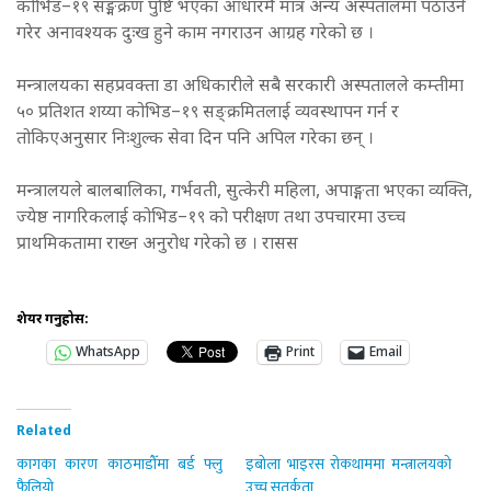
कोभिड–१९ सङ्मक्रण पुष्टि भएका आधारमै मात्र अन्य अस्पतालमा पठाउने
गरेर अनावश्यक दुःख हुने काम नगराउन आग्रह गरेको छ ।
मन्त्रालयका सहप्रवक्ता डा अधिकारीले सबै सरकारी अस्पतालले कम्तीमा
५० प्रतिशत शय्या कोभिड–१९ सङ्क्रमितलाई व्यवस्थापन गर्न र
तोकिएअनुसार निःशुल्क सेवा दिन पनि अपिल गरेका छन् ।
मन्त्रालयले बालबालिका, गर्भवती, सुत्केरी महिला, अपाङ्गता भएका व्यक्ति,
ज्येष्ठ नागरिकलाई कोभिड–१९ को परीक्षण तथा उपचारमा उच्च
प्राथमिकतामा राख्न अनुरोध गरेको छ । रासस
शेयर गर्नुहोस:
WhatsApp
Print
Email
Related
कागका कारण काठमाडौँमा बर्ड फ्लु
इबोला भाइरस रोकथाममा मन्त्रालयको
फैलियो
उच्च सतर्कता