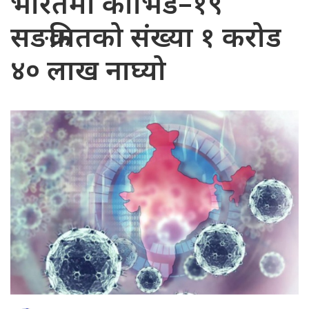
भारतमा कोभिड–१९
सङक्रमितको संख्या १ करोड
४० लाख नाघ्यो