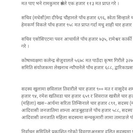
मत पाए भने रामकुमार श्रेष्ठले एक हजार ११३ मत प्राप्त गरे ।
सचिव (मधेसी)मा दीपेन्द्र चौहानले पाँच हजार ६९६, स्वेता सिन्हा
हेमकर्ण विकले पाँच हजार ९५८ मत प्राप्त गर्दा मधु शाही चार हज
सचिव एसोसिएटमा पवन आचार्यले पाँच हजार ७३५, रामेश्वर कार्की द
गरे ।
कोषाध्यक्षमा कलेन्द्र सेजुवालले ५६७८ मत पाउँदा कृष्ण गिरीले
समिति संयोजकमा लेखनाथ न्यौपानेले पाँच हजार ६८८, द्वारिकाप्र
सदस्य खुलामा छविलाल तिवारीले चार हजार ९०० मत र वासुदेव शर्मा
हजार ९४, रमेश खतिवडा चार हजार ६५९ र शिवराज खत्रीले चार हज
(महिला) खस–आर्यमा सरिता तिम्सिनाले चार हजार ८९१, सदस्य (
आदिवासी जनजातिमा शान्ता आङबुहाङले पाँच हजार ५८८, सदस्य आ
आदिवासी जनजाति महिला सदस्यमा सन्चकुमारी लामा तामाङले पाँ
निर्वाचन समितिले प्रकाशित गरेको विवरणअनुसार दलित सदस्यमा 