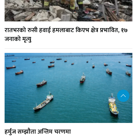
रातभरको रुसी हवाई हमलाबाट किएभ क्षेत्र प्रभावित, १७
जनाको मृत्यु
हर्मुज सम्झौता अन्तिम चरणमा