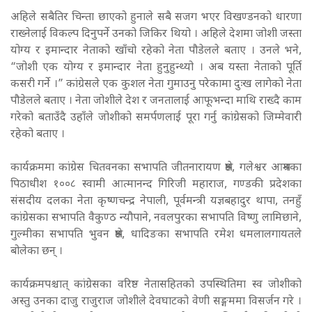
अहिले सबैतिर चिन्ता छाएको हुनाले सबै सजग भएर विखण्डनको धारणा
राख्नेलाई विकल्प दिनुपर्ने उनको जिकिर थियो । अहिले देशमा जोशी जस्ता
योग्य र इमान्दार नेताको खाँचो रहेको नेता पौडेलले बताए । उनले भने,
“जोशी एक योग्य र इमान्दार नेता हुनुहुन्थ्यो । अब यस्ता नेताको पूर्ति
कसरी गर्ने ।” कांग्रेसले एक कुशल नेता गुमाउनु परेकामा दुःख लागेको नेता
पौडेलले बताए । नेता जोशीले देश र जनतालाई आफूभन्दा माथि राख्दै काम
गरेको बताउँदै उहाँले जोशीको समर्पणलाई पूरा गर्नु कांग्रेसको जिम्मेवारी
रहेको बताए ।
कार्यक्रममा कांग्रेस चितवनका सभापति जीतनारायण श्रेष्ठ, गलेश्वर आश्रमका
पिठाधीश १००८ स्वामी आत्मानन्द गिरिजी महाराज, गण्डकी प्रदेशका
संसदीय दलका नेता कृष्णचन्द्र नेपाली, पूर्वमन्त्री यज्ञबहादुर थापा, तनहुँ
कांग्रेसका सभापति वैकुण्ठ न्यौपाने, नवलपुरका सभापति विष्णु लामिछाने,
गुल्मीका सभापति भुवन श्रेष्ठ, धादिङका सभापति रमेश धमलालगायतले
बोलेका छन् ।
कार्यक्रमपश्चात् कांग्रेसका वरिष्ठ नेतासहितको उपस्थितिमा स्व जोशीको
अस्तु उनका दाजु राजुराज जोशीले देवघाटको वेणी सङ्गममा विसर्जन गरे ।