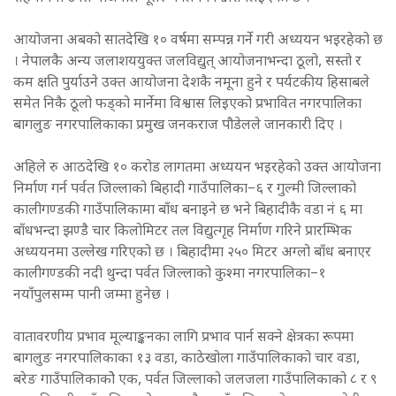
आयोजना अबको सातदेखि १० वर्षमा सम्पन्न गर्ने गरी अध्ययन भइरहेको छ
। नेपालकै अन्य जलाशययुक्त जलविद्युत् आयोजनाभन्दा ठूलो, सस्तो र
कम क्षति पुर्याउने उक्त आयोजना देशकै नमूना हुने र पर्यटकीय हिसाबले
समेत निकै ठूलो फड्को मार्नेमा विश्वास लिइएको प्रभावित नगरपालिका
बागलुङ नगरपालिकाका प्रमुख जनकराज पौडेलले जानकारी दिए ।
अहिले रु आठदेखि १० करोड लागतमा अध्ययन भइरहेको उक्त आयोजना
निर्माण गर्न पर्वत जिल्लाको बिहादी गाउँपालिका–६ र गुल्मी जिल्लाको
कालीगण्डकी गाउँपालिकामा बाँध बनाइने छ भने बिहादीकै वडा नं ६ मा
बाँधभन्दा झण्डै चार किलोमिटर तल विद्युत्गृह निर्माण गरिने प्रारम्भिक
अध्ययनमा उल्लेख गरिएको छ । बिहादीमा २५० मिटर अग्लो बाँध बनाएर
कालीगण्डकी नदी थुन्दा पर्वत जिल्लाको कुश्मा नगरपालिका–१
नयाँपुलसम्म पानी जम्मा हुनेछ ।
वातावरणीय प्रभाव मूल्याङ्कनका लागि प्रभाव पार्न सक्ने क्षेत्रका रूपमा
बागलुङ नगरपालिकाका १३ वडा, काठेखोला गाउँपालिकाको चार वडा,
बरेङ गाउँपालिकाकोे एक, पर्वत जिल्लाको जलजला गाउँपालिकाको ८ र ९