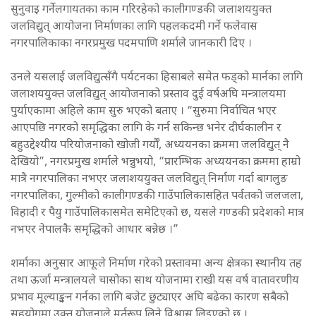
सुनुवाइ गर्नेलगायतका काम गरिरहेको कालीगण्डकी जलाशययुक्त
जलविद्युत् आयोजना निर्माणका लागि पहलकदमी गर्ने फलेवास
नगरपालिकाका नगरप्रमुख पदमपाणि शर्माले जानकारी दिए ।
उनले यसलाई जलविद्युत्सँगै पर्यटनका हिसाबले समेत फड्को मार्नका लागि
जलाशययुक्त जलविद्युत् आयोजनाको प्रस्ताव दुई वर्षअघि मन्त्रालयमा
पुर्याएकामा अहिले काम सुरु भएको बताए । “सुरुमा निर्वाचित भएर
आएपछि नगरको समृद्धिका लागि के गर्न सकिन्छ भनेर दीर्घकालीन र
बहुउद्देश्यीय परियोजनाको खोजी गर्यौँ, अध्ययनका क्रममा जलविद्युत् नै
देखियो”, नगरप्रमुख शर्माले भन्नुभयो, “प्रारम्भिक अध्ययनका क्रममा हाम्रो
मात्रै नगरपालिका नभएर जलाशययुक्त जलविद्युत् निर्माण गर्दा बागलुङ
नगरपालिका, गुल्मीको कालीगण्डकी गाउँपालिकासहित पर्वतको जलजला,
विहादी र पैयु गाउँपालिकासमेत समेटिएको छ, यसले गण्डकी प्रदेशको मात्र
नभएर नेपालकै समृद्धिको आधार बन्नेछ ।”
शर्माका अनुसार आफूले निर्माण गरेको प्रस्तावमा अन्य क्षेत्रका स्थानीय तह
तथा ऊर्जा मन्त्रालयले चासोका साथ योजनामा राखी यस वर्ष वातावरणीय
प्रभाव मूल्याङ्कन गर्नका लागि बजेट छुट्याएर अघि बढेका कारण सबैको
सहयोगमा उक्त योजनाले मूर्तरूप लिने विश्वास लिइएको छ ।