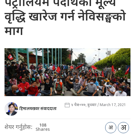
पेट्रोलियम पदार्थको मूल्य
वृद्धि खारेज गर्न नेविसङ्घको
माग
४ चैत्र २०७७, बुधबार / March 17, 2021
हिमालयखवर संवाददाता
108
शेयर गर्नुहोस:
Shares