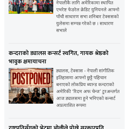
नेपालीकै लागि अमेरिकामा स्थापित
एभरेष्ट फेडरेल क्रेडिट युनियनले आफ्नो
पाँचौ साधारण सभा शनिबार टेक्ससको
युलेसमा सम्पन्न गरेको छ । साधारण
सभाले
कन्दराको ड्यालस कन्सर्ट स्थगित, गायक श्रेष्ठको
भावुक क्षमायाचना
ड्यालस, टेक्सास - नेपाली सांगीतिक
इतिहासमा आफ्नो छुट्टै पहिचान
बनाएको लोकप्रिय ब्यान्ड कन्दराको
अमेरिकी ‘रिदम अफ चेन्ज’ टुरअन्तर्गत
आज ड्यालसमा हुने भनिएको कन्सर्ट
अप्रत्याशित रूपमा
राष्ट्रपतिसँगको भेटमा ओलीले पोखे सरकारप्रति