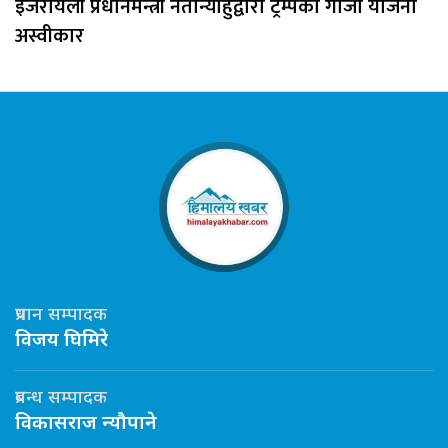
इजरायली प्रधानमन्त्री नेतान्याहुद्वारा ट्रम्पको गाजा योजना
अस्वीकार
प्रधान सम्पादक
विजय घिमिरे
प्रबन्ध सम्पादक
विकासराज न्यौपाने