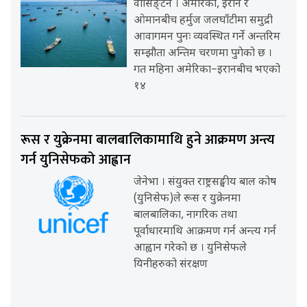
वासिङ्टन । अमेरिका, इरान र
ओमानबीच हर्मुज जलघाँटीमा समुद्री
आवागमन पुनः व्यवस्थित गर्ने अन्तरिम
सम्झौता अन्तिम चरणमा पुगेको छ ।
गत महिना अमेरिका–इरानबीच भएको
१४
रूस र युक्रेनमा बालबालिकामाथि हुने आक्रमण अन्त्य
गर्न युनिसेफको आह्वान
जेनेभा । संयुक्त राष्ट्रसङ्घीय बाल कोष
(युनिसेफ)ले रूस र युक्रेनमा
बालबालिका, नागरिक तथा
पूर्वाधारमाथि आक्रमण गर्न अन्त्य गर्न
आह्वान गरेको छ । युनिसेफले
यिनीहरुको संरक्षण