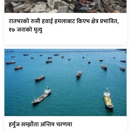
रातभरको रुसी हवाई हमलाबाट किएभ क्षेत्र प्रभावित,
१७ जनाको मृत्यु
हर्मुज सम्झौता अन्तिम चरणमा