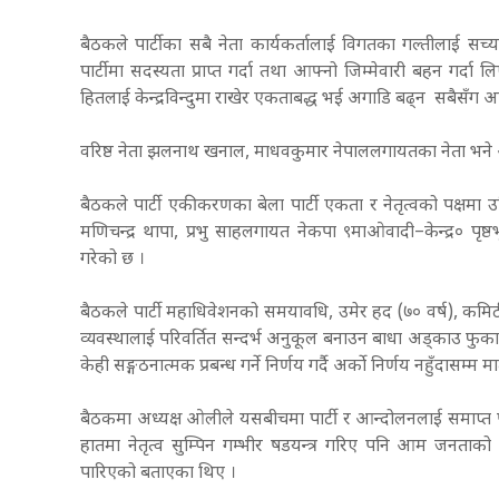
बैठकले पार्टीका सबै नेता कार्यकर्तालाई विगतका गल्तीलाई सच्य
पार्टीमा सदस्यता प्राप्त गर्दा तथा आफ्नो जिम्मेवारी बहन ग
हितलाई केन्द्रविन्दुमा राखेर एकताबद्ध भई अगाडि बढ्न सबैसँग आ
वरिष्ठ नेता झलनाथ खनाल, माधवकुमार नेपाललगायतका नेता भने
बैठकले पार्टी एकीकरणका बेला पार्टी एकता र नेतृत्वको पक्षमा 
मणिचन्द्र थापा, प्रभु साहलगायत नेकपा ९माओवादी–केन्द्र० पृष्ठ
गरेको छ ।
बैठकले पार्टी महाधिवेशनको समयावधि, उमेर हद (७० वर्ष), कमि
व्यवस्थालाई परिवर्तित सन्दर्भ अनुकूल बनाउन बाधा अड्काउ फुका
केही सङ्गठनात्मक प्रबन्ध गर्ने निर्णय गर्दै अर्को निर्णय नहुँदास
बैठकमा अध्यक्ष ओलीले यसबीचमा पार्टी र आन्दोलनलाई समाप्त पार्
हातमा नेतृत्व सुम्पिन गम्भीर षडयन्त्र गरिए पनि आम जनताको स
पारिएको बताएका थिए ।