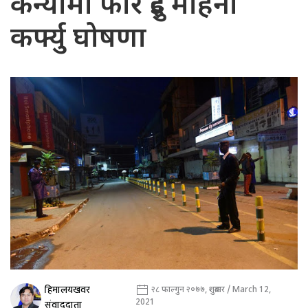
केन्यामा फेरि दुई महिना
कर्फ्यु घोषणा
हिमालयखवर
२८ फाल्गुन २०७७, शुक्रबार / March 12,
2021
संवाददाता