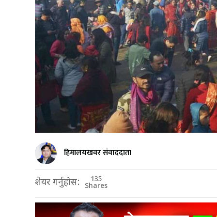
हिमालयखवर संवाददाता
135
शेयर गर्नुहोस:
Shares