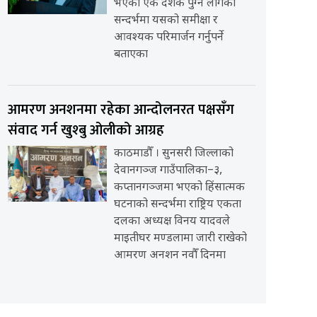
भएको एक दशक पुग्न लागेको
सन्दर्भमा यसको समीक्षा र
आवश्यक परिमार्जन गर्नुपर्ने
बताएका
आमरण अनशनमा रहेका आन्दोलनरत पक्षसँग
संवाद गर्न खुश्बु ओलीको आग्रह
काठमाडौँ । सुनसरी जिल्लाको
देवानगञ्ज गाउँपालिका–३,
कप्तानगञ्जमा भएको हिंसात्मक
घटनाको सन्दर्भमा राष्ट्रिय एकता
दलका अध्यक्ष विनय यादवले
माइतीघर मण्डलामा जारी राखेको
आमरण अनशन नवौँ दिनमा