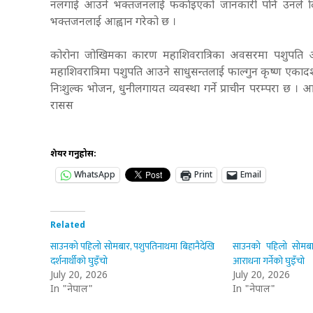
नलगाई आउने भक्तजनलाई फर्काइएको जानकारी पनि उनले दिए 
भक्तजनलाई आह्वान गरेको छ ।
कोरोना जोखिमका कारण महाशिवरात्रिका अवसरमा पशुपति 
महाशिवरात्रिमा पशुपति आउने साधुसन्तलाई फाल्गुन कृष्ण एकादशी
निःशुल्क भोजन, धुनीलगायत व्यवस्था गर्ने प्राचीन परम्परा छ
रासस
शेयर गर्नुहोस:
WhatsApp
Print
Email
Related
साउनको पहिलो सोमबार, पशुपतिनाथमा बिहानैदेखि
साउनको पहिलो सोमबार
दर्शनार्थीको घुइँचो
आराधना गर्नेको घुइँचो
July 20, 2026
July 20, 2026
In "नेपाल"
In "नेपाल"