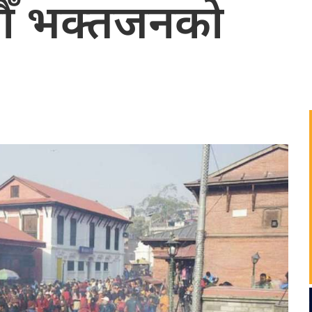
ौँ भक्तजनको