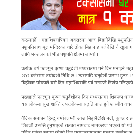
कठमाडौँ । महाशिवरात्रिका अवसरमा आज बिहानैदेखि पशुपतिना
पशुपतिनाथ मूल मन्दिरका चारै ढोका बिहान ४ बजेदेखि नै खुला 
लागि भक्तजनको भीड पशुपति क्षेत्रमा लाग्यो ।
प्रत्येक वर्ष फाल्गुन कृष्ण चतुर्दशी मध्यरातमा पर्ने दिन मनाइने म
२ः५२ बजेसम्म त्रयोदशी तिथि छ । त्यसपछि चतुर्दशी प्रारम्भ हुन्छ ।
बिहीबार परेकाले यसै दिन महाशिवरात्रि पर्व मनाउने निर्णय गरिए
परब्रह्मले फाल्गुन कृष्ण चतुर्दशीका दिन मध्यरातमा शिवरूप धार
यस लोकमा सुख शान्ति र परलोकमा सद्गति प्राप्त हुने शास्त्रीय वचन
वैदिक सनातन हिन्दू धर्मावलम्बी आज बिहानैदेखि नदी, कुण्ड र तल
शिवजी उत्पत्ति हुनुभएको रातका नामबाट नामकरण भएको यो पर्व कालरा