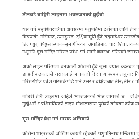
पवित्र पर्वका रूपमा रहेको शिव पुराणलगायतका ग्रन्थमा उल्लेख छ
तीनवटै बाहिरी लाइनमा भक्तजनको घुइँचो
यस वर्ष महाशिवरात्रिका अवसरमा पशुपतिमा दर्शनका लागि तीन व
मित्रपार्क–गौरीघाट, उमाकुण्ड–दक्षिणामूर्ति हुँदै रुद्रगाडेश्वर उत्
तिलगङ्गा, पिङ्गलास्थान–सुमार्गीभवन अगाडिबाट चार शिवालय–पञ
पशुपति मूल मन्दिर परिसर प्रवेश गर्न सक्ने व्यवस्था गरिएको जन
अर्को लाइन पश्चिममा वनकाली ओरालो हुँदै जुत्ता चप्पल कक्षबाट 
डा प्रदीप ढकालले राससलाई जानकारी दिए । आवश्यकतानुसार तिलगङ
परिसरभित्र प्रवेश गरिसकेपछि भने उत्तर र दक्षिणबाट तीन/तीन र प
बाहिरी तीनै लाइनमा अहिले भक्तजनको भीड लागेको छ । दक्षिणतर्
गुह्येश्वरी र पश्चिमतिरको लाइन गौशालासम्म पुगेको कोषका कोषाध
मूल मन्दिर प्रवेश गर्न मास्क अनिवार्य
कोरोना भाइरसको जोखिम कायमै रहेकाले पशुपतिनाथ मन्दिरमा द