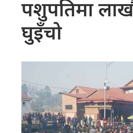
पशुपतिमा लाख
घुइँचो