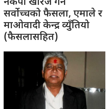
नेकपा खारेज गर्ने
सर्वोच्चको फैसला, एमाले र
माओवादी केन्द्र व्युँतियो
(फैसलासहित)