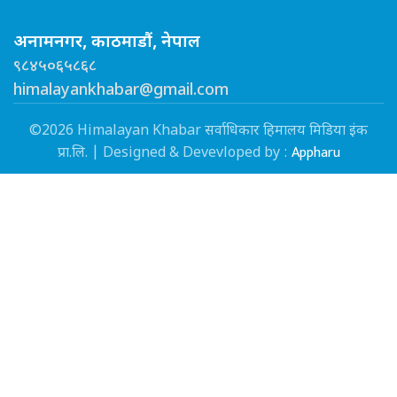
अनामनगर, काठमाडौं, नेपाल
९८४५०६५८६८
himalayankhabar@gmail.com
©2026 Himalayan Khabar सर्वाधिकार हिमालय मिडिया इंक
Appharu
प्रा.लि. | Designed & Devevloped by :