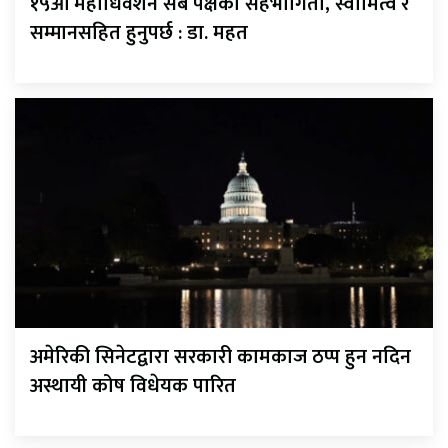
१५औँ महाधिवेशन सबै पक्षको सहभागिता, स्वामित्व र
सम्मानसहित हुनुपर्छ : डा. महत
अमेरिकी सिनेटद्वारा सरकारी कामकाज ठप्प हुन नदिन
अस्थायी कोष विधेयक पारित