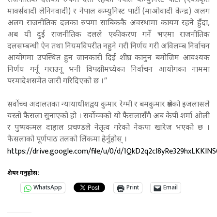
राजनीतिक दलका रुपमा दर्ता रहेका नेपाल कम्युनिस्ट पार्टी (एकीकृत
मार्क्सवादी लेनिनवादी) र नेपाल कम्युनिस्ट पार्टी (माओवादी केन्द्र) अलग
अलग राजनीतिक दलका रुपमा साबिककै अवस्थामा कायम रहने हुँदा,
अब यी दुई राजनीतिक दलले एकीकरण गर्ने भएमा राजनीतिक
दलसम्बन्धी ऐन तथा नियमविपरीत नहुने गरी निर्णय गरी अविलम्ब निर्वाचन
आयोगमा उपस्थित हुन जानकारी दिई शीघ्र कानुन बमोजिम आवश्यक
निर्णय गर्नू गराउनू भनी विपक्षीमध्येका निर्वाचन आयोगका नाममा
परमादेशसमेत जारी गरिदिएको छ ।”
सर्वोच्च अदालतका न्यायाधीशद्वय कुमार रेग्मी र बमकुमार श्रेष्ठको इजलासले
यस्तो फैसला सुनाएको हो । सर्वोच्चको यो फैसलासँगै अब केपी शर्मा ओली
र पुष्पकमल दाहाल प्रचण्डले नेतृत्व गरेको नेकपा खारेज भएको छ ।
फैसलाको पूर्णपाठ तलको लिंकमा हेर्नुहोस् ।
https://drive.google.com/file/u/0/d/1QkD2q2cI8yRe329hxLKKI
शेयर गर्नुहोस:
WhatsApp
Print
Email