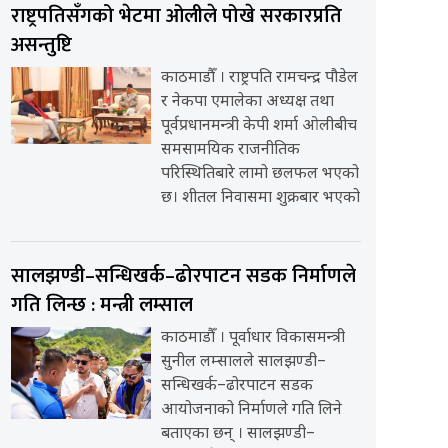
राष्ट्रपतिसँगको भेटमा ओलीले पोखे सरकारप्रति
असन्तुष्टि
काठमाडौँ । राष्ट्रपति रामचन्द्र पौडेल
र नेकपा एमालेका अध्यक्ष तथा
पूर्वप्रधानमन्त्री केपी शर्मा ओलीबीच
समसामयिक राजनीतिक
परिस्थितिबारे लामो छलफल भएको
छ। शीतल निवासमा शुक्रबार भएको
सालझण्डी–सन्धिखर्क–ढोरपाटन सडक निर्माणले
गति लिन्छ : मन्त्री लम्साल
काठमाडौँ । पूर्वाधार विकासमन्त्री
सुनील लम्सालले सालझण्डी–
सन्धिखर्क–ढोरपाटन सडक
आयोजनाको निर्माणले गति लिने
बताएका छन् । सालझण्डी–