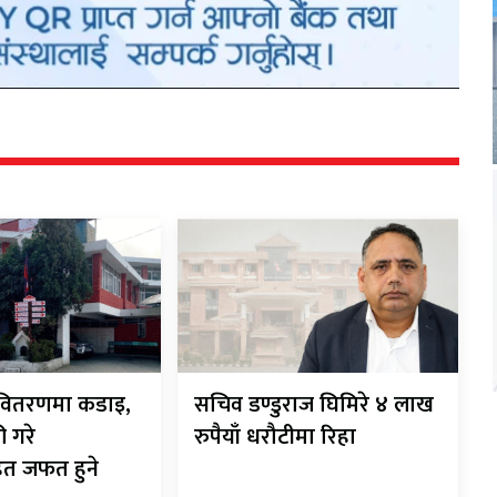
ी-वितरणमा कडाइ,
सचिव डण्डुराज घिमिरे ४ लाख
ी गरे
रुपैयाँ धरौटीमा रिहा
ित जफत हुने