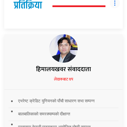
प्रतिक्रिया
हिमालयखवर संवाददाता
लेखकबाट थप
एभरेष्ट क्रेडिट युनियनको पाँचौ साधारण सभा सम्पन्न
बालबालिकाको समरक्याम्पको दीक्षान्त
प्रवासमा नेपाली पाठ्यक्रम आयोजित गोष्ठी सम्पन्न