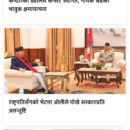
कन्दराको ड्यालस कन्सर्ट स्थगित, गायक श्रेष्ठको
भावुक क्षमायाचना
राष्ट्रपतिसँगको भेटमा ओलीले पोखे सरकारप्रति
असन्तुष्टि