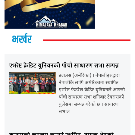
भर्खर
एभरेष्ट क्रेडिट युनियनको पाँचौ साधारण सभा सम्पन्न
ड्यालस (अमेरिका) । नेपालीहरुद्वारा
नेपालीकै लागि अमेरिकामा स्थापित
एभरेष्ट फेडरेल क्रेडिट युनियनले आफ्नो
पाँचौ साधारण सभा शनिबार टेक्ससको
युलेसमा सम्पन्न गरेको छ । साधारण
सभाले