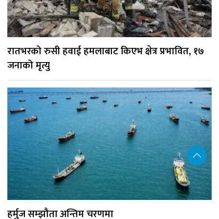
रातभरको रुसी हवाई हमलाबाट किएभ क्षेत्र प्रभावित, १७
जनाको मृत्यु
हर्मुज सम्झौता अन्तिम चरणमा