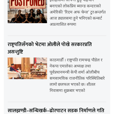
इतिहासमा आफ्नो छुट्टै पहिचान
बनाएको लोकप्रिय ब्यान्ड कन्दराको
अमेरिकी ‘रिदम अफ चेन्ज’ टुरअन्तर्गत
आज ड्यालसमा हुने भनिएको कन्सर्ट
अप्रत्याशित रूपमा
राष्ट्रपतिसँगको भेटमा ओलीले पोखे सरकारप्रति
असन्तुष्टि
काठमाडौँ । राष्ट्रपति रामचन्द्र पौडेल र
नेकपा एमालेका अध्यक्ष तथा
पूर्वप्रधानमन्त्री केपी शर्मा ओलीबीच
समसामयिक राजनीतिक परिस्थितिबारे
लामो छलफल भएको छ। शीतल
निवासमा शुक्रबार भएको
सालझण्डी–सन्धिखर्क–ढोरपाटन सडक निर्माणले गति