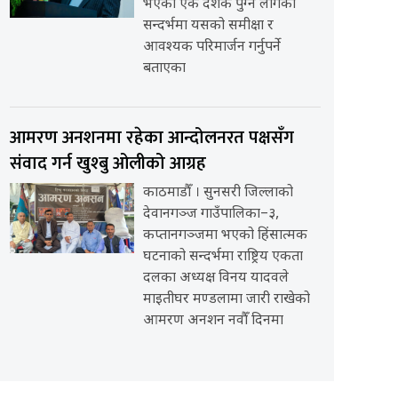
भएको एक दशक पुग्न लागेको
सन्दर्भमा यसको समीक्षा र
आवश्यक परिमार्जन गर्नुपर्ने
बताएका
आमरण अनशनमा रहेका आन्दोलनरत पक्षसँग
संवाद गर्न खुश्बु ओलीको आग्रह
काठमाडौँ । सुनसरी जिल्लाको
देवानगञ्ज गाउँपालिका–३,
कप्तानगञ्जमा भएको हिंसात्मक
घटनाको सन्दर्भमा राष्ट्रिय एकता
दलका अध्यक्ष विनय यादवले
माइतीघर मण्डलामा जारी राखेको
आमरण अनशन नवौँ दिनमा