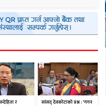
देहिता र
सांसद् देवकोटाको प्रश्न : ‘गगन