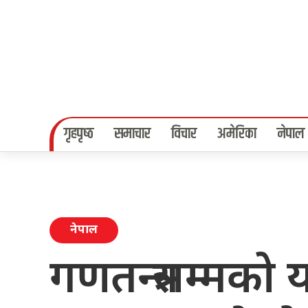
गृहपृष्‍ठ
समाचार
विचार
अमेरिका
नेपाल
नेपाल
गणतन्त्रसम्मको य