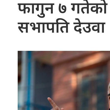
फागुन ७ गतेको क
सभापति देउवा