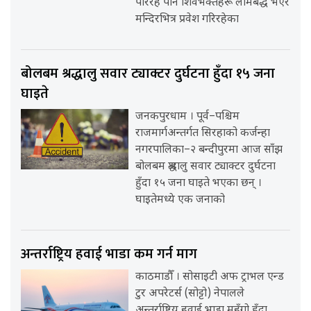
परिरहे पनि शिवभक्तहरू लामबद्ध भएर
मन्दिरभित्र प्रवेश गरिरहेका
बोलबम श्रद्धालु सवार ट्याक्टर दुर्घटना हुँदा १५ जना
घाइते
जनकपुरधाम । पूर्व–पश्चिम
राजमार्गअन्तर्गत सिरहाको कर्जन्हा
नगरपालिका–२ बन्दीपुरमा आज साँझ
बोलबम श्रद्धालु सवार ट्याक्टर दुर्घटना
हुँदा १५ जना घाइते भएका छन् ।
घाइतेमध्ये एक जनाको
अन्तर्राष्ट्रिय हवाई भाडा कम गर्न माग
काठमाडौँ । सोसाइटी अफ ट्राभल एन्ड
टुर अपरेटर्स (सोट्टो) नेपालले
अन्तर्राष्ट्रिय हवाई भाडा महँगो हुँदा