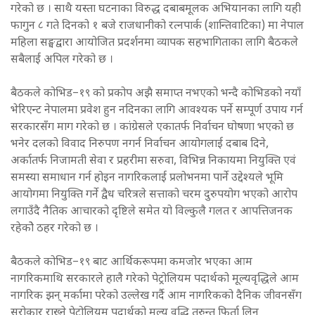
गरेको छ । साथै यस्ता घटनाका विरुद्ध दबाबमूलक अभियानका लागि यही
फागुन ८ गते दिनको १ बजे राजधानीको रत्नपार्क (शान्तिवाटिका) मा नेपाल
महिला सङ्घद्वारा आयोजित प्रदर्शनमा व्यापक सहभागिताका लागि बैठकले
सबैलाई अपिल गरेको छ ।
बैठकले कोभिड–१९ को प्रकोप अझै समाप्त नभएको भन्दै कोभिडको नयाँ
भेरिएन्ट नेपालमा प्रवेश हुन नदिनका लागि आवश्यक पर्ने सम्पूर्ण उपाय गर्न
सरकारसँग माग गरेको छ । कांग्रेसले एकातर्फ निर्वाचन घोषणा भएको छ
भनेर दलको विवाद निरुपण नगर्न निर्वाचन आयोगलाई दबाब दिने,
अर्कातर्फ निजामती सेवा र प्रहरीमा सरुवा, विभिन्न निकायमा नियुक्ति एवं
समस्या समाधान गर्न होइन नागरिकलाई प्रलोभनमा पार्ने उद्देश्यले भूमि
आयोगमा नियुक्ति गर्ने द्वैध चरित्रले सत्ताको चरम दुरुपयोग भएको आरोप
लगाउँदै नैतिक आचारको दृष्टिले समेत यो विल्कुलै गलत र आपत्तिजनक
रहेकोे ठहर गरेको छ ।
बैठकले कोभिड–१९ बाट आर्थिकरूपमा कमजोर भएका आम
नागरिकमाथि सरकारले हालै गरेको पेट्रोलियम पदार्थको मूल्यवृद्धिले आम
नागरिक झन् मर्कामा परेको उल्लेख गर्दै आम नागरिकको दैनिक जीवनसँग
सरोकार राख्ने पेट्रोलियम पदार्थको मूल्य वृद्धि तुरुन्त फिर्ता लिन