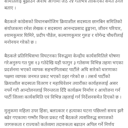
समितिलाई बुझाउने अवधि आगामी जेठ २४ गतेभित्र तोकिएको समेत उनले
बताए ।
बैठकले कांग्रेसको विधानबमोजिम क्रियाशील सदस्यता छानबिन समितिको
संयोजकमा रमेश लेखक र सदस्यमा आनन्दप्रसाद ढुङ्गाना, जीवन परियार,
श्यामकुमार घिमिरे, प्रदीप पौडेल, कल्याणकुमार गुरुङ र योगेन्द्र चौधरीलाई
मनोनयन गरेको छ ।
बैठकले प्रतिनिधिसभा विघटनका विरुद्धमा केन्द्रीय कार्यसमितिले घोषणा
गरेअनुरुप गत पुस १३ गतेदेखि यही फागुन ३ गतेसम्म विभिन्न तहमा भएका
प्रदर्शनमा भएको व्यापक सहभागिताबाट पार्टीले अघि सारेको धारणाका
पक्षमा व्यापक जनमत प्रकट भएको ठहर गरेको छ । तसर्थ पार्टीको
क्रियाशील सदस्यता वितरण र महाधिवेशन तयारीका कार्यहरुलाई असर
नपर्ने गरी आन्दोलनलाई निरन्तरता दिँदै कार्यक्रम निर्माण र आयोजना गर्न
पार्टी जिल्ला कार्यसमिति एवं विभिन्न तहलाई गर्न निर्देशनसमेत दिएको छ ।
मुलुकमा महिला उपर हिंसा, बलात्कार र हत्याका घटना पछिल्लो समय झनै
बढेर गएकामा गम्भीर चिन्ता प्रकट गर्दै बैठकले त्यसविरुद्ध समाजको
जागरुकता र राज्यको कर्तव्यमा तदारुकता बढाउन अपिल गर्ने निर्णय