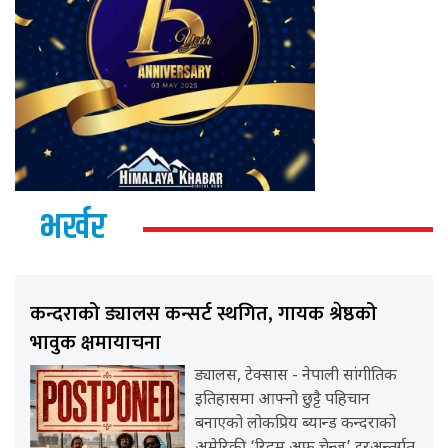
भर्खर
कन्दराको ड्यालस कन्सर्ट स्थगित, गायक श्रेष्ठको
भावुक क्षमायाचना
ड्यालस, टेक्सास - नेपाली सांगीतिक
इतिहासमा आफ्नो छुट्टै पहिचान
बनाएको लोकप्रिय ब्यान्ड कन्दराको