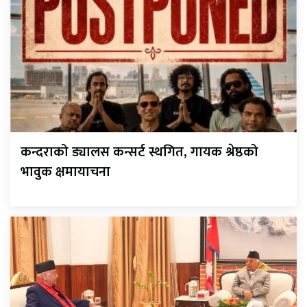
कन्दराको ड्यालस कन्सर्ट स्थगित, गायक श्रेष्ठको
भावुक क्षमायाचना