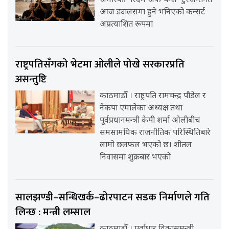
अमेरिकी ‘रिदम अफ चेन्ज’ टुरअन्तर्गत
आज ड्यालसमा हुने भनिएको कन्सर्ट
अप्रत्याशित रूपमा
राष्ट्रपतिसँगको भेटमा ओलीले पोखे सरकारप्रति
असन्तुष्टि
काठमाडौँ । राष्ट्रपति रामचन्द्र पौडेल र
नेकपा एमालेका अध्यक्ष तथा
पूर्वप्रधानमन्त्री केपी शर्मा ओलीबीच
समसामयिक राजनीतिक परिस्थितिबारे
लामो छलफल भएको छ। शीतल
निवासमा शुक्रबार भएको
सालझण्डी–सन्धिखर्क–ढोरपाटन सडक निर्माणले गति
लिन्छ : मन्त्री लम्साल