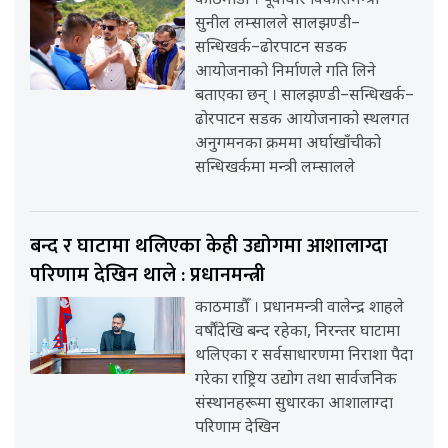
काठमाडौँ । पूर्वाधार विकासमन्त्री
सुनील लम्सालले सालझण्डी–
सन्धिखर्क–ढोरपाटन सडक
आयोजनाको निर्माणले गति लिने
बताएका छन् । सालझण्डी–सन्धिखर्क–
ढोरपाटन सडक आयोजनाको स्थलगत
अनुगमनका क्रममा अर्घाखाँचीको
सन्धिखर्कमा मन्त्री लम्सालले
बन्द र घाटामा थलिएका केही उद्योगमा आशालाग्दा
परिणाम देखिन थाले : प्रधानमन्त्री
काठमाडौँ । प्रधानमन्त्री वालेन्द्र शाहले
वर्षौंदेखि बन्द रहेका, निरन्तर घाटामा
थलिएका र सर्वसाधारणमा निराशा पैदा
गरेका राष्ट्रिय उद्योग तथा सार्वजनिक
संस्थानहरूमा सुधारका आशालाग्दा
परिणाम देखिन