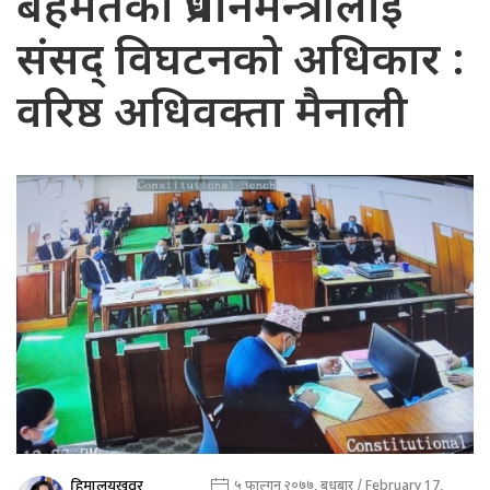
बहमतको प्रधानमन्त्रीलाई
संसद् विघटनको अधिकार :
वरिष्ठ अधिवक्ता मैनाली
हिमालयखवर
५ फाल्गुन २०७७, बुधबार / February 17,