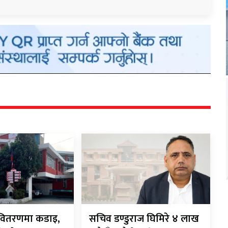
ी-वितरणमा कडाइ,
सचिव डण्डुराज घिमिरे ४ लाख