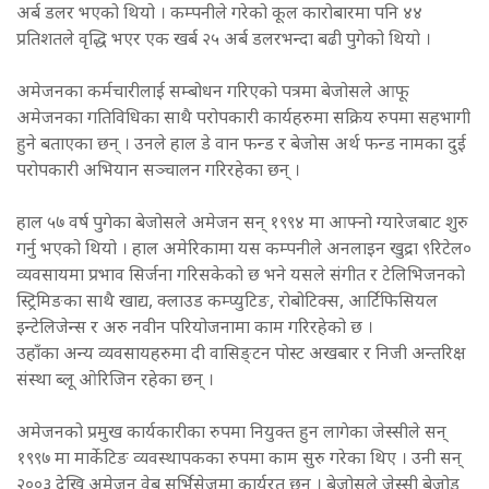
अर्ब डलर भएको थियो । कम्पनीले गरेको कूल कारोबारमा पनि ४४
प्रतिशतले वृद्धि भएर एक खर्ब २५ अर्ब डलरभन्दा बढी पुगेको थियो ।
अमेजनका कर्मचारीलाई सम्बोधन गरिएको पत्रमा बेजोसले आफू
अमेजनका गतिविधिका साथै परोपकारी कार्यहरुमा सक्रिय रुपमा सहभागी
हुने बताएका छन् । उनले हाल डे वान फन्ड र बेजोस अर्थ फन्ड नामका दुई
परोपकारी अभियान सञ्चालन गरिरहेका छन् ।
हाल ५७ वर्ष पुगेका बेजोसले अमेजन सन् १९९४ मा आफ्नो ग्यारेजबाट शुरु
गर्नु भएको थियो । हाल अमेरिकामा यस कम्पनीले अनलाइन खुद्रा ९रिटेल०
व्यवसायमा प्रभाव सिर्जना गरिसकेको छ भने यसले संगीत र टेलिभिजनको
स्ट्रिमिङका साथै खाद्य, क्लाउड कम्प्युटिङ, रोबोटिक्स, आर्टिफिसियल
इन्टेलिजेन्स र अरु नवीन परियोजनामा काम गरिरहेको छ ।
उहाँका अन्य व्यवसायहरुमा दी वासिङ्टन पोस्ट अखबार र निजी अन्तरिक्ष
संस्था ब्लू ओरिजिन रहेका छन् ।
अमेजनको प्रमुख कार्यकारीका रुपमा नियुक्त हुन लागेका जेस्सीले सन्
१९९७ मा मार्केटिङ व्यवस्थापकका रुपमा काम सुरु गरेका थिए । उनी सन्
२००३ देखि अमेजन वेब सर्भिसेजमा कार्यरत छन् । बेजोसले जेस्सी बेजोड