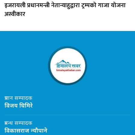
इजरायली प्रधानमन्त्री नेतान्याहुद्वारा ट्रम्पको गाजा योजना
अस्वीकार
प्रधान सम्पादक
विजय घिमिरे
प्रबन्ध सम्पादक
विकासराज न्यौपाने