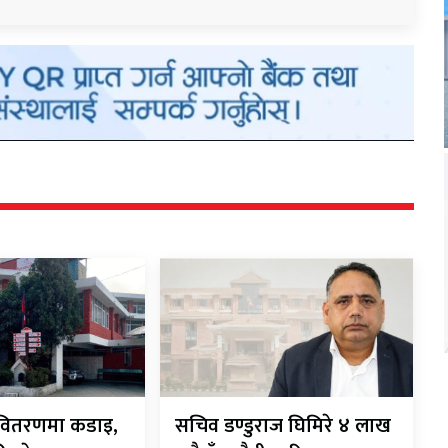
ी-वितरणमा कडाइ,
सचिव डण्डुराज घिमिरे ४ लाख