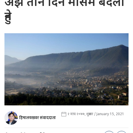
अझै तीन दिन मौसम बदली
हुने
२ माघ २०७७, शुक्रबार / January 15, 2021
हिमालयखवर संवाददाता