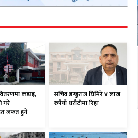
ी-वितरणमा कडाइ,
सचिव डण्डुराज घिमिरे ४ लाख
ी गरे
रुपैयाँ धरौटीमा रिहा
ित जफत हुने