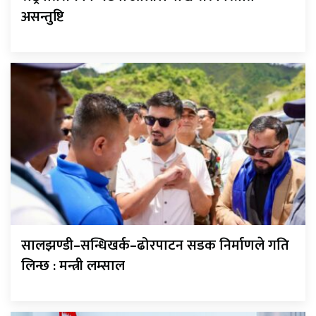
असन्तुष्टि
सालझण्डी–सन्धिखर्क–ढोरपाटन सडक निर्माणले गति
लिन्छ : मन्त्री लम्साल