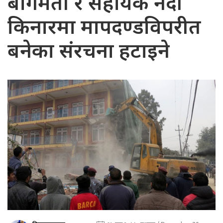
बागमती र सहायक नदी
किनारमा मापदण्डविपरीत
बनेका संरचना हटाइने