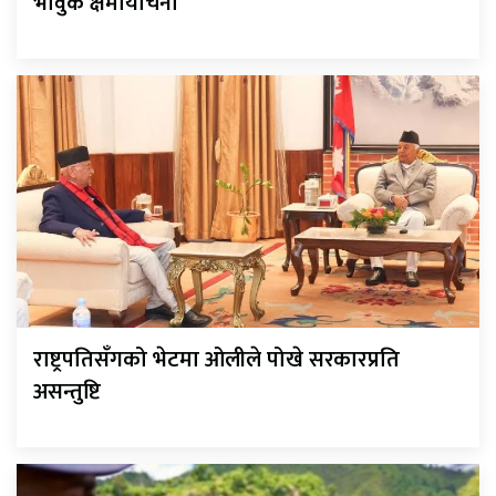
भावुक क्षमायाचना
राष्ट्रपतिसँगको भेटमा ओलीले पोखे सरकारप्रति
असन्तुष्टि