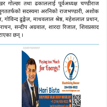
ेखर गोल्छा तथा ढकाललाई पूर्वअध्यक्ष चण्डीराज
तुगततर्फको सदस्यमा अरनिको राजभण्डारी, अशोक
, गोविन्द ढुङ्गेल, माधवलाल श्रेष्ठ, महेशलाल प्रधान,
ल हिराचन, सन्दीप अग्रवाल, शारदा रिजाल, शिवप्रसाद
 गराएका छन् ।