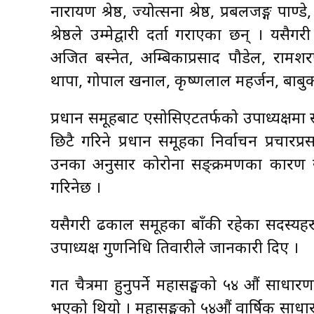
नारायण श्रेष्ठ, ज्योत्सना श्रेष्ठ, प्रबलजङ्ग पा
श्रेष्ठले उम्मेद्वारी दर्ता गराएका छन् । 
अजित बस्नेत, अम्बिकाप्रसाद पौडेल, राम
थापा, गोपाल खनाल, कृष्णलाल महर्जन, बाबुकाजी 
प्रधान समूहबाट एसोसिएटतर्फको उपाध्यक्षमा सौ
छिटै गरिने प्रधान समूहका निर्वाचन प्रचार
उनका अनुसार कोरोना सङ्क्रमणका कारण स्वास्
गरिनेछ ।
यसैगरी ढकाल समूहका बाँकी रहेका सदस्यहरुक
उपाध्यक्ष गुणनिधि तिवारीले जानकारी दिए ।
गत चैत्रमा हुनुपर्ने महासङ्घको ५४ औं सा
भएको थियो । महासङ्घको ५४औं वार्षिक साधा