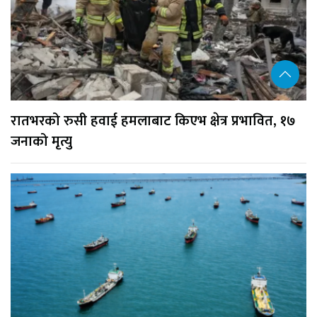
रातभरको रुसी हवाई हमलाबाट किएभ क्षेत्र प्रभावित, १७
जनाको मृत्यु