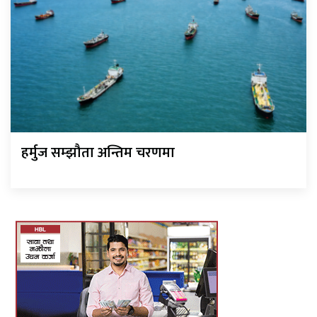
हर्मुज सम्झौता अन्तिम चरणमा