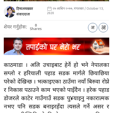
हिमालयखवर
२७ आश्विन २०७७, मंगलबार / October 13,
2020
संवाददाता
0
शेयर गर्नुहोस:
Shares
काठमाडौँ । अलि उचाइबाट हेर्ने हो भने नेपालका
सग्लो र हरियाली पहाड सडक मार्गले छियाछिया
परेको देखिन्छ । भत्काइएका ठाउँमा नयाँ बिरुवा रोप्ने
र निकास पठाउने काम भएको पाइँदैन । हरेक पहाड
डोजरले काटेर गाउँगाउँ सडक पु¥याइनु नकारात्मक
नभए पनि सडक बनाइरहँदा त्यसले गर्ने असर र