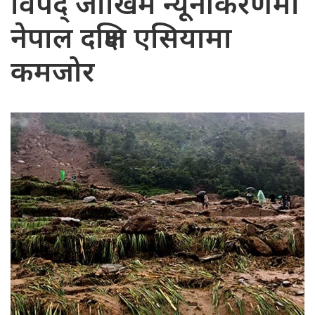
विपद् जोखिम न्यूनीकरणमा
नेपाल दक्षिण एसियामा
कमजोर