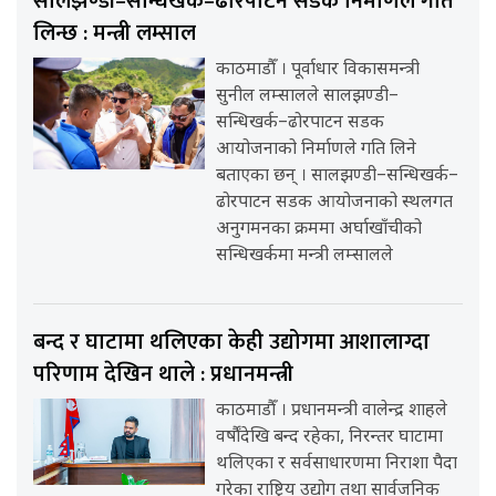
सालझण्डी–सन्धिखर्क–ढोरपाटन सडक निर्माणले गति
लिन्छ : मन्त्री लम्साल
काठमाडौँ । पूर्वाधार विकासमन्त्री
सुनील लम्सालले सालझण्डी–
सन्धिखर्क–ढोरपाटन सडक
आयोजनाको निर्माणले गति लिने
बताएका छन् । सालझण्डी–सन्धिखर्क–
ढोरपाटन सडक आयोजनाको स्थलगत
अनुगमनका क्रममा अर्घाखाँचीको
सन्धिखर्कमा मन्त्री लम्सालले
बन्द र घाटामा थलिएका केही उद्योगमा आशालाग्दा
परिणाम देखिन थाले : प्रधानमन्त्री
काठमाडौँ । प्रधानमन्त्री वालेन्द्र शाहले
वर्षौंदेखि बन्द रहेका, निरन्तर घाटामा
थलिएका र सर्वसाधारणमा निराशा पैदा
गरेका राष्ट्रिय उद्योग तथा सार्वजनिक