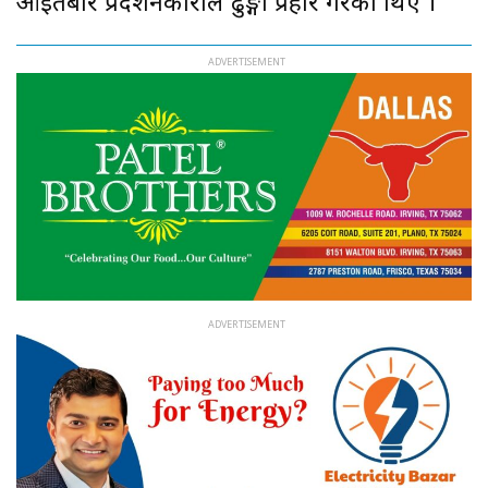
आइतबार प्रदर्शनकारीले ढुङ्गा प्रहार गरेका थिए ।