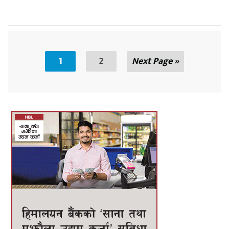
1
2
Next Page »