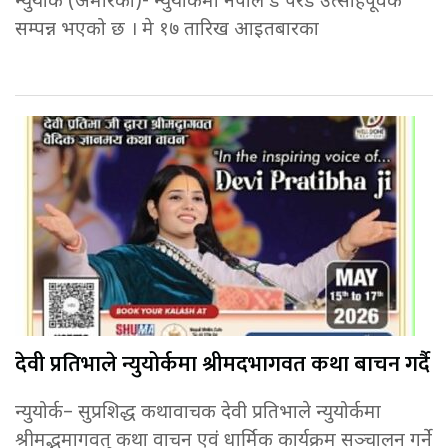
न्युयोर्क (अमेरिका)- न्युयोर्कमा नेपाल डे परेड उत्साहपूर्वक
सम्पन्न भएको छ । मे १७ तारिख आइतबारका
देवी प्रतिभाले न्युयोर्कमा श्रीमदभागवत कथा बाचन गर्दै
न्युयोर्क– सुप्रशिद्ध कथावाचक देवी प्रतिभाले न्युयोर्कमा
श्रीमद्भमागवत् कथा वाचन एवंं धार्मिक कार्यक्रम सञ्चालन गर्ने