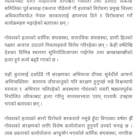
चितवनबाट योगी नरहरिनाथ वागीश्वरी गौशाला तथा देवघाट विकास
समितिका पूर्वअध्यक्ष टंकनाथ पौडेलले गौ हत्याको विरोधमा प्रमुख जिल्ला
अधिकारीमार्फत नेपाल सरकारलाई ज्ञापनपत्र दिने र विरोधसभा गर्ने
कार्यक्रमहरु भइरहेको बताएका छन् ।
गोवंशको हत्याको धार्मिक संघसंस्था, सामाजिक संघसंस्था, प्राणी हितको
पक्षमा आवाज उठाउने निकायहरुले विरोध गरिरहेका छन् । केही वर्षदेखि
देशका विभिन्न स्थानमा सुनियोजितरुपमा गाईगोरु तथा बाच्छाबाच्छीको
हत्या हुने कार्य बढ्दै गएको छ ।
यही कुरालाई दर्शाउँदै गौ संरक्षणका अभियन्ता दीपक सुवेदीले आफ्नो
अभिव्यक्तिमा सामान्य जीवजन्तुको पनि संरक्षण हुनुपर्छ भन्ने विश्वव्यापी
मान्यता र अभियान चलिरहेको अवस्थामा गोवंशको यसरी षड्यन्त्रपूर्वक
नियोजित तरिकाबाट हत्या गरिनु मानवसभ्यता एवम् राज्यकै उपहास
भएको बताएका छन् ।
गोवंशको हत्याको सानो विरोधले सरकारले नसुन्ने हुँदा विगतका वर्षमा झैँ
गोवंशको संरक्षणको लागि विशेष कार्ययोजना हुनुपर्ने उनको भनाइ छ ।
त्यस प्रकारको कार्ययोजना आफूसँग भएकोले धार्मिक संघसंस्था, नागरिक