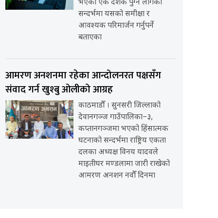
भएको एक दशक पुग्न लागेको
सन्दर्भमा यसको समीक्षा र
आवश्यक परिमार्जन गर्नुपर्ने
बताएका
आमरण अनशनमा रहेका आन्दोलनरत पक्षसँग
संवाद गर्न खुश्बु ओलीको आग्रह
काठमाडौँ । सुनसरी जिल्लाको
देवानगञ्ज गाउँपालिका–३,
कप्तानगञ्जमा भएको हिंसात्मक
घटनाको सन्दर्भमा राष्ट्रिय एकता
दलका अध्यक्ष विनय यादवले
माइतीघर मण्डलामा जारी राखेको
आमरण अनशन नवौँ दिनमा