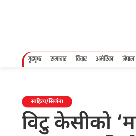
गृहपृष्‍ठ
समाचार
विचार
अमेरिका
नेपाल
साहित्य/सिर्जना
विटु केसीको ‘