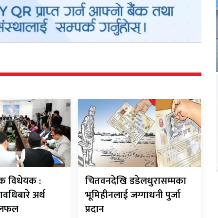
बैंक विधेयक :
चितवनदेखि डडेलधुरासम्मका
ावधिबारे अर्थ
भूमिहीनलाई जग्गाधनी पुर्जा
छलफल
प्रदान