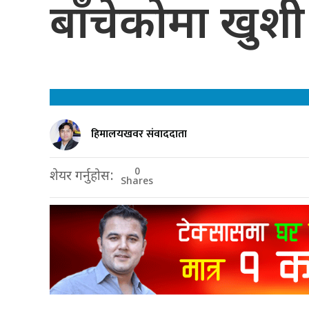
बाँचेकोमा खुशीे
हिमालयखवर संवाददाता
0
शेयर गर्नुहोस:
Shares