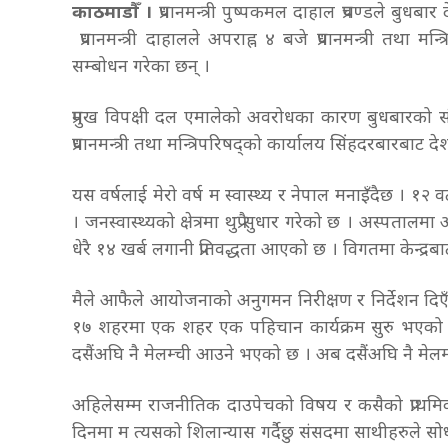
काठमाडौँ ।
प्रधानमन्त्री पुष्पकमल दाहाल प्रचण्डले बुध
प्रधानमन्त्री दाहालले अपराह्न ४ बजे प्रधानमन्त्री तथा
सम्बोधन गरेका छन् ।
प्रमुख विपक्षी दल एमालेको अवरोधका कारण बुधबारको संस
प्रधानमन्त्री तथा मन्त्रिपरिषद्को कार्यालय सिंहदरबारबाट
यस वर्षलाई मेरो वर्ष म स्वास्थ्य र नेपाल मनाइँदैछ । १२
। जनस्वास्थ्यको क्षेत्रमा थुप्रै सुधार गरेको छ । अस्पत
धेरै १४ खर्ब लगानी प्रतिवद्धता आएको छ । विगतमा केन्द्रबाट 
मैले आफैले आयोजनाको अनुगमन निरीक्षण र निर्देशन दिएँ
१७ शहरमा एक शहर एक पहिचान कार्यक्रम सुरु भएको छ 
दसैंअघि नै मेलम्ची आउने भएको छ । अब दसैंअघि नै मे
अहिलेसम्म राजनीतिक दाउपेचको विषय र कसैको प्राथमिकता
दिनमा म त्यसको शिलान्यास गर्दैछु संसदमा साथीहरुले सो