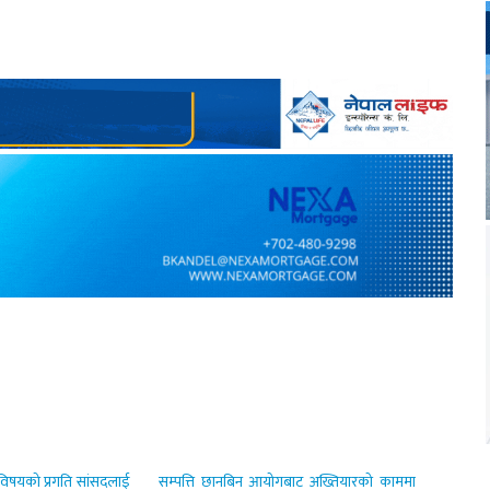
षयको प्रगति सांसदलाई
सम्पत्ति छानबिन आयोगबाट अख्तियारको काममा