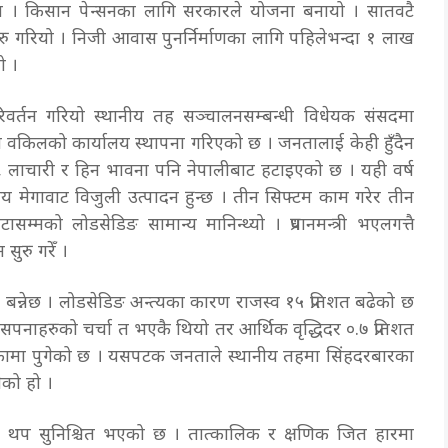
एन । किसान पेन्सनका लागि सरकारले योजना बनायो । सातवटै
जोन सुरु गरियो । निजी आवास पुनर्निर्माणका लागि पहिलेभन्दा १ लाख
यो ।
ै परिवर्तन गरियो स्थानीय तह सञ्चालनसम्बन्धी विधेयक संसदमा
कारी वकिलको कार्यालय स्थापना गरिएको छ । जनतालाई केही हुँदैन
ोइन, लाचारी र हिन भावना पनि नेपालीबाट हटाइएको छ । यही वर्ष
२ सय मेगावाट विजुली उत्पादन हुन्छ । तीन सिफ्टम काम गरेर तीन
म्मको लोडसेडिङ सामान्य मानिन्थ्यो । प्रधानमन्त्री भएलगत्तै
सुरु गरेँ ।
 बन्नेछ । लोडसेडिङ अन्त्यका कारण राजस्व १५ प्रतिशत बढेको छ
छौं सपनाहरुको चर्चा त भएकै थियो तर आर्थिक वृद्धिदर ०.७ प्रतिशत
कामा पुगेको छ । यसपटक जनताले स्थानीय तहमा सिंहदरबारका
नेको हो ।
डता थप सुनिश्चित भएको छ । तात्कालिक र क्षणिक जित हारमा