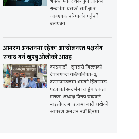
भएको एक दशक पुग्न लागेको
सन्दर्भमा यसको समीक्षा र
आवश्यक परिमार्जन गर्नुपर्ने
बताएका
आमरण अनशनमा रहेका आन्दोलनरत पक्षसँग
संवाद गर्न खुश्बु ओलीको आग्रह
काठमाडौँ । सुनसरी जिल्लाको
देवानगञ्ज गाउँपालिका–३,
कप्तानगञ्जमा भएको हिंसात्मक
घटनाको सन्दर्भमा राष्ट्रिय एकता
दलका अध्यक्ष विनय यादवले
माइतीघर मण्डलामा जारी राखेको
आमरण अनशन नवौँ दिनमा