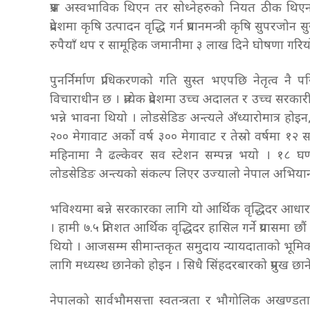
प्रश्न अस्वभाविक थिएन तर सोध्नेहरुको नियत ठीक थि
प्रदेशमा कृषि उत्पादन वृद्धि गर्न प्रधानमन्त्री कृषि सुपर
रुपैयाँ थप र सामूहिक जमानीमा ३ लाख दिने घोषणा गरि
पुनर्निर्माण प्राधिकरणको गति सुस्त भएपछि नेतृत्व न
विचाराधीन छ । प्रत्येक प्रदेशमा उच्च अदालत र उच्च सर
भन्ने भावना थियो । लोडसेडिङ अन्त्यले अँध्यारोमात्र ह
२०० मेगावाट अर्को वर्ष ३०० मेगावाट र तेस्रो वर्षमा १
महिनामा नै ढल्केवर सव स्टेशन सम्पन्न भयो । १८ घण्टास
लोडसेडिङ अन्त्यको संकल्प लिएर उज्यालो नेपाल अभियान 
भविश्यमा बन्ने सरकारका लागि यो आर्थिक वृद्धिदर आधार
। हामी ७.५ प्रतिशत आर्थिक वृद्धिदर हासिल गर्ने प्रयासमा 
थियो । आजसम्म सीमान्तकृत समुदाय न्यायदाताको भूमि
लागि मध्यस्थ छानेको होइन । सिधै सिंहदरबारको प्रमुख छा
नेपालको सार्वभौमसत्ता स्वतन्त्रता र भौगोलिक अखण्