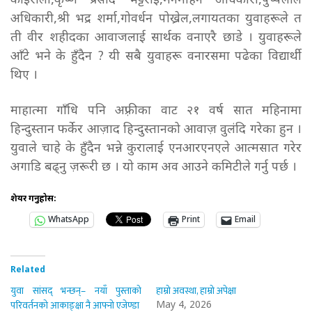
कोइराला,कृष्ण प्रसाद भट्टराई,मनमोहन अधिकारी,पुष्पलाल
अधिकारी,श्री भद्र शर्मा,गोवर्धन पोख्रेल,लगायतका युवाहरूले त
ती वीर शहीदका आवाजलाई सार्थक वनाएरै छाडे । युवाहरूले
आँटे भने के हुँदैन ? यी सबै युवाहरू वनारसमा पढेका विद्यार्थी
थिए ।
माहात्मा गाँधि पनि अफ़्रीका वाट २१ वर्ष सात महिनामा
हिन्दुस्तान फर्केर आज़ाद हिन्दुस्तानको आवाज़ वुलंदि गरेका हुन ।
युवाले चाहे के हुँदैन भन्ने कुरालाई एनआरएनएले आत्मसात गरेर
अगाडि बढ्नु ज़रूरी छ । यो काम अव आउने कमिटीले गर्नु पर्छ ।
शेयर गर्नुहोस:
WhatsApp
Print
Email
Related
युवा सांसद् भन्छन्– नयाँ पुस्ताको
हाम्रो अवस्था, हाम्रो अपेक्षा
परिवर्तनको आकाङ्क्षा नै आफ्नो एजेण्डा
May 4, 2026