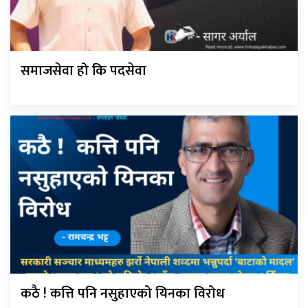
समाजसेवा हो कि पदसेवा
कठै ! कत्ति पनि नसुहाएको यिनका विरोध