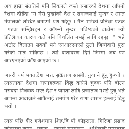
अब हाम्रा संततिले पनि लिंकनले जस्तै संसारको देशमा आँफ्नो
रेशमा दौडँदा "म मेरो पुर्खाको देश र समाजलाई सुन्दर र शान्त
नेपालको तस्बिर बनाउने प्रण गर्दछु । मैले भनेको प्रतिज्ञा पटक
पटक सम्झिरहन र आँफ्नो सुन्दर भविष्यको बाटोमा त्यो
प्रतिज्ञाका कारण कतै पनि विचलित नभई लागि रहन्छु ।" भन्ने
अठोट दिलाउन सक्यौं भने एनआरएनएले ठुलो ज़िम्मेवारी पुरा
गरेको मान्न सकिन्छ । त्यो वातावरण दिने जिम्मा अब एन
आरएनएको काँध आएको छ ।
जसरी धर्म भक्त,देश भत्त, सुक्रराज सास्त्री, युवा नै हुनु हुन्थ्यो र
त्यसताका देशमा राणाहरूका विरुद्ध कसैले चुक्क पनि बोल्न
नसक्दा निर्धक्क भएर देश र जनता लागि प्रजातन्त्र नभई हुन्न् भन्ने
आफ्ना आवाज़ले आफैलाई समर्पण गरेर राणा शासन हल्लाई दिनु
भयो ।
त्यस पछि वीर गणेशमान शिह,बि पी कोइराला, गिरिजा प्रसाद