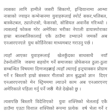
त्यसका लागि हामीले जसरी सिकागो, इन्डियानामा आन्भा
नासाको ज्वाइन कन्भेन्सनमा युवाहरूलाई स्पोर्ट सकर,भलिबल,
बास्केटबल, ट्यालेन्टसो, फेसनसो, सोसियल अवार्नेस गरिन्थ्यो ।
त्यसलाई फोकस गरेर अमेरिका भरीका नेपाली डायास्पोराका
हाम्रा बालबालिकालाई एकै ठाउँमा उभ्याउने जमर्को अब
एनआरएनएले युथ कोर्डिनेरका माध्यमबाट गराउनु पर्छ ।
त्यहाँ आएका युवाहरूलाई खेलकुँदका साथसाथै नयाँ
टेक्नोलोजि जसमा सहयोग गर्ने समाजका प्रोफेसनल ठुला-ठुला
सम्बन्धित विषयमा दिग्गजहरुलाई त्यहाँ ल्याएई इन्ट्रयाक्सन प्रोग्राम
गर्ने र बिस्तारै हाम्रो संस्कार गीताको ज्ञान बुद्धको ज्ञान दिएर
एनआरएनएको मेन स्ट्रिमममा ल्याउने काम अब एनआरएनए
अमेरिकाले पहिला गर्नु पर्ने जरुरी मैले देखेको छु ।
त्यसपछि बिस्तारै विदेशिएको युवा शक्त्तिको भेललाई एकै
ठाउँमा एउटा विशाल शक्त्तिको रूपमा प्रत्येक वर्ष भेला गर्ने र