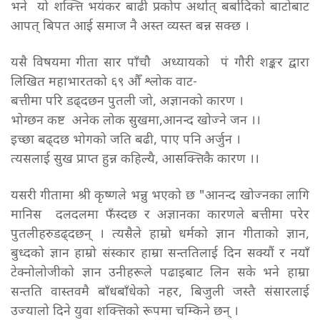
भने यो शक्त्ति भयंकर बाढी प्रकोप अर्थात् बर्बादिको बाटोबाट
आपत् बिपत आई समाज नै अस्त व्यस्त बन्न सक्छ ।
यसै विषयमा गीता सार पाँचौ अध्यायको पं गौरी शङ्कर द्वारा
लिखित महाभारतको ६९ औँ श्लोक वाट-
बत्तीमा परि डढ्दछन पुतली जो, अज्ञानको कारण ।
भोग्छन कष्ट अनेक लोक सुखमा,आनन्द खोज्ने जन ।।
इच्छा बढ्दछ भोगको जति बढी, पाए पनि अर्जुन ।
त्यसलाई सुख प्राप्त हुन्न कहिल्यै, आसक्त्तिकै कारण ।।
यसरी गीतामा श्री कृष्णले भन्नु भएको छ "आनन्द खोज्नका लागि
मानिस दलदलमा फँस्दछ र अज्ञानका कारणले बत्तीमा परेर
पुतलीहरु डढ्दछन् । त्यसैले हाम्रो धर्मको ज्ञान गीताको ज्ञान,
बुध्दको ज्ञान हाम्रो संस्कार हाम्रा सन्ततिलाई दिन सक्यौं र नयाँ
टेक्नोलोजीको ज्ञान उनीहरूले पढाइबाट लिन सके भने हाम्रा
सन्तति वास्तवमै बाँधबाँधेको नहर, बिजुली जस्तै संसारलाई
उज्यालो दिने युवा शक्त्तिको रूपमा चम्किने छन् ।