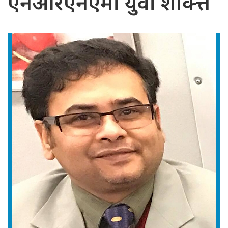
एनआरएनएमा युवा शक्त्ति