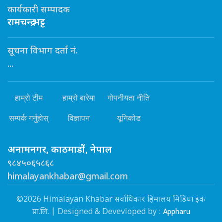
कार्यकारी सम्पादक
रामचन्द्र भट्ट
सूचना विभाग दर्ता नं.
...
हाम्रो टीम
हाम्रो बारेमा
गोपनीयता नीति
सम्पर्क गर्नुहोस्
विज्ञापन
यूनिकोड
अनामनगर, काठमाडौं, नेपाल
९८४५०६५८६८
himalayankhabar@gmail.com
©2026 Himalayan Khabar सर्वाधिकार हिमालय मिडिया इंक
Appharu
प्रा.लि. | Designed & Devevloped by :