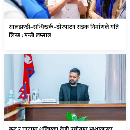
सालझण्डी–सन्धिखर्क–ढोरपाटन सडक निर्माणले गति
लिन्छ : मन्त्री लम्साल
बन्द र घाटामा थलिएका केही उद्योगमा आशालाग्दा