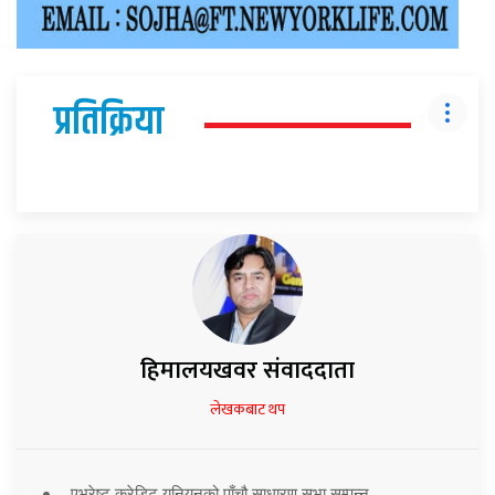
प्रतिक्रिया
हिमालयखवर संवाददाता
लेखकबाट थप
एभरेष्ट क्रेडिट युनियनको पाँचौ साधारण सभा सम्पन्न