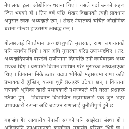
नेपालका ठुला औद्योगिक धराना थिए । यसले गर्दा उनको सहज
जित भएको हो । तिन बर्ष पछि शेखर विद्यानको त्यही प्रावधान
अनुसार स्वतः अध्यक्ष बन्ने छन् । शेखर नेपालको चर्चित औद्योगिक
धराना गोल्छा हाउससंग आबद्ध छन् ।
गोल्छालाई निवर्तमान अध्यक्ष पशुपति मुरारका, राणा लगायतको
पनि समर्थन थियो । यस अघि मुरारका वरिष्ठ उपाध्यक्ष थिए । तर,
अध्यक्ष प्रदिपजंग पाण्डेले राजीनामा दिएपछि उनी कार्यवाहक अध्यक्ष
भएका थिए । यसपछि विद्यान संशोधन गरेर मुरारका अध्यक्ष भएका
थिए । विगतमा निकै उतार चढाव भोगेको महासंघमा राणा कति
प्रभावकारी हुन्छिन् यसमा थुप्रै प्रश्नहरू उठेका छन् । विगतमा
राणाको भूमिका खासै प्रभावकारी नभएकाले पनि यस्ता प्रश्नहरू
उठेका हुन् । निर्वाचनले विभाजित महासंघलाई एक जुट भएर
प्रभावकारी रूपमा अघि बढाउन राणालाई चुनौतीपुर्ण हुने छ ।
महासंघ गैर आवासीय नेपाली संघको पनि साझेदार संस्था हो ।
अहिलेपनि एनआरएनको कार्यालय महासंघ परिसर भित्रै छ ।