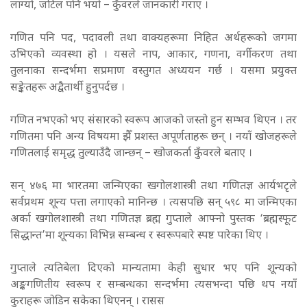
लाग्यो, जटिल पनि भयो – कुँवरले जानकारी गराए ।
गणित पनि पद, पदावली तथा वाक्यहरूमा निहित अर्थहरूको जगमा
उभिएको व्यवस्था हो । यसले नाप, आकार, गणना, वर्गीकरण तथा
तुलनाका सन्दर्भमा सप्रमाण वस्तुगत अध्ययन गर्छ । यसमा प्रयुक्त
सङ्केतहरू अद्वैतार्थी हुनुपर्दछ ।
गणित नभएको भए संसारको स्वरूप आजको जस्तो हुन सम्भव थिएन । तर
गणितमा पनि अन्य विषयमा झैँ प्रशस्त अपूर्णताहरू छन् । नयाँ खोजहरूले
गणितलाई समृद्ध तुल्याउँदै जान्छन् – खोजकर्ता कुँवरले बताए ।
सन् ४७६ मा भारतमा जन्मिएका खगोलशास्त्री तथा गणितज्ञ आर्यभटृले
सर्वप्रथम शून्य पत्ता लगाएको मानिन्छ । त्यसपछि सन् ५९८ मा जन्मिएका
अर्का खगोलशास्त्री तथा गणितज्ञ ब्रह्म गुप्ताले आफ्नो पुस्तक ‘ब्रह्मस्फूट
सिद्धान्त’मा शून्यका विभिन्न सम्बन्ध र स्वरूपबारे स्पष्ट पारेका थिए ।
गुप्ताले त्यतिबेला दिएको मान्यतामा केही सुधार भए पनि शून्यको
अङ्कगणितीय स्वरूप र सम्बन्धका सन्दर्भमा त्यसभन्दा पछि थप नयाँ
कुराहरू जोडिन सकेका थिएनन् । रासस