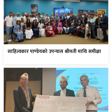
साहित्यकार पाण्डेयको उपन्यास श्रीमती माथि समीक्षा