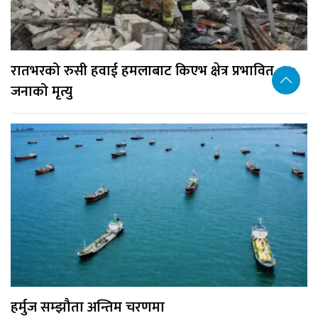
रातभरको रुसी हवाई हमलाबाट किएभ क्षेत्र प्रभावित, १७
जनाको मृत्यु
हर्मुज सम्झौता अन्तिम चरणमा