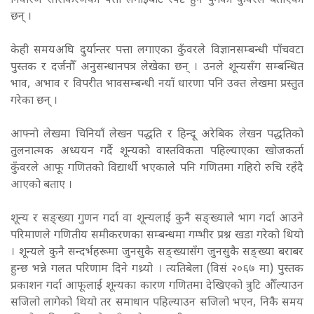
निवारण सारीकरणको पत्ता लगाइबाट स्पष्ट हुन पुगेको कुँवरले बताएका
छन् ।
केही समयअघि दुर्यान्तर पत्ता लगाएका कुँवरले विज्ञानसम्बन्धी पाँचवटा
पुस्तक र दर्जनौँ अनुसन्धानपत्र लेखेका छन् । उनले शून्यसँग सम्बन्धित
भाव, अभाव र विपरीत भावसम्बन्धी नयाँ धारणा पनि उक्त लेखमा प्रस्तुत
गरेका छन् ।
आफ्नो लेखमा चिनियाँ लेखन पद्धति र हिन्दू अरेबिक लेखन पद्धतिको
तुलनात्मक अध्ययन गर्दै शून्यको वास्तविकता पहिल्याएका खोजकर्ता
कुँवरले आफू गणितको विद्यार्थी भएकाले पनि गणितमा गहिरो रुचि रहँदै
आएको बताए ।
शून्य र सङ्ख्या गुणन गर्दा वा शून्यलाई कुनै सङ्ख्याले भाग गर्दा आउने
परिमाणले गणितीय समीकरणका सम्बन्धमा गम्भीर प्रश्न खडा गरेको थियो
। शून्यले कुनै सन्दर्भहरूमा जुनसुकै सङ्ख्यासँग जुनसुकै सङ्ख्या बराबर
हुन्छ भन्ने गलत परिणाम दिने गथ्र्यो । त्यतिबेला (विसं २०६७ मा) पुस्तक
प्रकाशन गर्दा आफूलाई शून्यका कारण गणितमा देखिएको त्रुटि औँल्याउन
सजिलो लागेको थियो तर समाधान पहिल्याउन सजिलो भएन, निकै समय