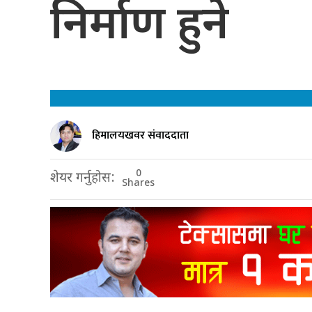
निर्माण हुने
हिमालयखवर संवाददाता
0
शेयर गर्नुहोस:
Shares