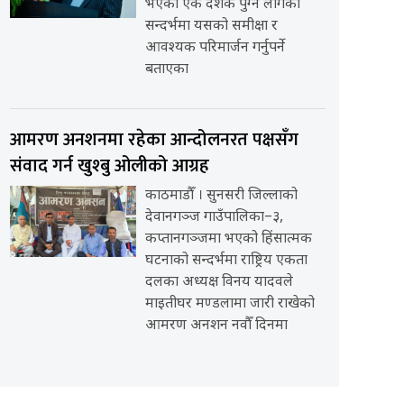
भएको एक दशक पुग्न लागेको
सन्दर्भमा यसको समीक्षा र
आवश्यक परिमार्जन गर्नुपर्ने
बताएका
आमरण अनशनमा रहेका आन्दोलनरत पक्षसँग
संवाद गर्न खुश्बु ओलीको आग्रह
काठमाडौँ । सुनसरी जिल्लाको
देवानगञ्ज गाउँपालिका–३,
कप्तानगञ्जमा भएको हिंसात्मक
घटनाको सन्दर्भमा राष्ट्रिय एकता
दलका अध्यक्ष विनय यादवले
माइतीघर मण्डलामा जारी राखेको
आमरण अनशन नवौँ दिनमा