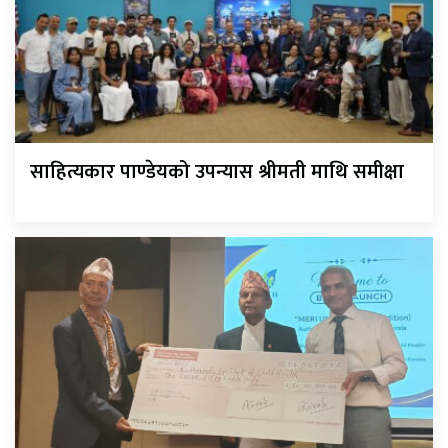
साहित्यकार पाण्डेयको उपन्यास श्रीमती माथि समीक्षा