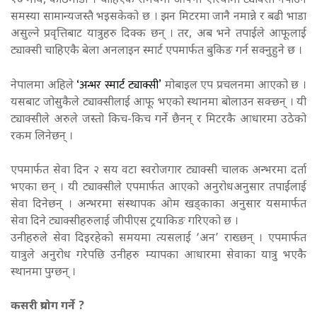
१७ माघ, काठमाडौं । चाहिएकै समयमा आफ्नो एरियामा ट्याक्सी नपाउने
समस्या सामान्यजस्तै भइसकेको छ । झन मिटरमा जानै नमान्ने र बढी भाडा
असुल्ने प्रवृत्तिबाट यात्रुहरु दिक्क छन् । तर, अब भने तपाईले आफूलाई
ट्याक्सी चाहिएकै बेला अनलाइन स्मार्ट एपमार्फत बुकिङ गर्न सक्नुहुने छ ।
‘अन्भर स्मार्ट ट्याक्सी’
नेपालमा अहिले
मोबाइल एप प्रचलनमा आएको छ ।
यसबाट जोसुकैले ट्याक्सीलाई आफू भएको स्थानमा बोलाउन सक्छन् । यी
ट्याक्सीले अरुले जस्तो किच-किच गर्ने छैनन् र मिटरकै आधारमा उठेको
रकम लिनेछन् ।
एपमार्फत सेवा दिन २ सय वटा स्वरोजगार ट्याक्सी चालक अन्भरमा दर्ता
भएका छन् । यी ट्याक्सीले एपमार्फत आएको अनुरोधअनुसार तपाईंलाई
सेवा दिनेछन् । अन्भरमा संस्थापक ओम खड्काका अनुसार यसमार्फत
सेवा दिने ट्याक्सीहरुलाई जीपीएस ट्रयाकिङ गरिएको छ ।
उनीहरुले सेवा दिइरहेको समयमा त्यसलाई ‘अन’ राख्छन् । एपमार्फत
यात्रुले अनुरोध गरेपछि उनीहरु म्यापका आधारमा सेवाका यात्रु भएकै
स्थानमा पुग्छन् ।
कसरी प्रयोग गर्ने ?