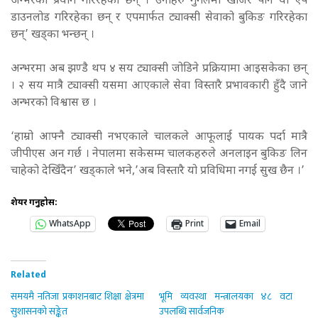
अन्भरको प्रयोग गरिरहेका छन् । उनीहरु गुगलमा खोजेर पनि यो एप
डाउनलोड गरिरहेका छन् र एपमार्फत ट्याक्सी सेवाको बुकिङ गरिरहेका
छन्’ खड्का भन्छन् ।
अन्भरमा अब झण्डै थप ४ सय ट्याक्सी जोडिने प्रक्रियामा आइसकेका छन्
। २ सय मात्रै ट्याक्सी यसमा आएकाले सेवा विस्तारै प्रभावकारी हुँदै जाने
अन्भरको विश्वास छ ।
‘हाम्रो आफ्नै ट्याक्सी नभएकाले चालकले आफूलाई पायक पर्दा मात्रै
जीपीएस अन गर्छ । नेपालमा सकेसम्म चालकहरुले अनलाइन बुकिङ लिन
चाहेको देखिँदैन’ खड्काले भने,’अब विस्तारै यो प्रविधिमा नगई सुख छैन ।’
शेयर गर्नुहोस:
WhatsApp
Print
Email
Related
समयमै नतिजा प्रकाशनबाट शिक्षा क्षेत्रमा
भूमि व्यवस्था मन्त्रालयका ४८ वटा
सुशासनको सङ्केत
उपलब्धि सार्वजनिक